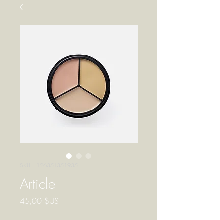
SKU : 126351351935
Article
Prix
45,00 $US