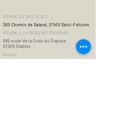
STADE ST FELICIEN
260 Chemin de Galand, 07410 Saint-Félicien
STADE LA CROIX DU FRAYSSE
595 route de la Croix du
Fraysse
07300 Etables
Bureau
FOOTBALL CLUB PLATEAU ARDECHOIS
595 route de la Croix du
Fraysse
07300 Etables
Tel :
04 75 06 87 84
footfcpa@gmail.com