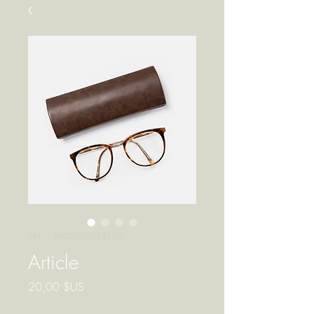
SKU : 364215375135191
Article
Prix
20,00 $US