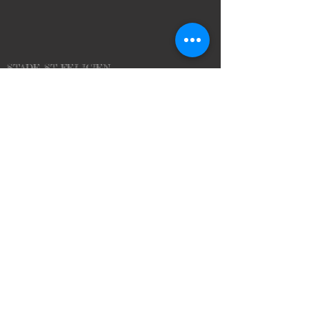
STADE ST FELICIEN
260 Chemin de Galand, 07410 Saint-Félicien
STADE LA CROIX DU FRAYSSE
595 route de la Croix du
Fraysse
07300 Etables
Bureau
FOOTBALL CLUB PLATEAU ARDECHOIS
595 route de la Croix du
Fraysse
07300 Etables
Tel :
04 75 06 87 84
footfcpa@gmail.com