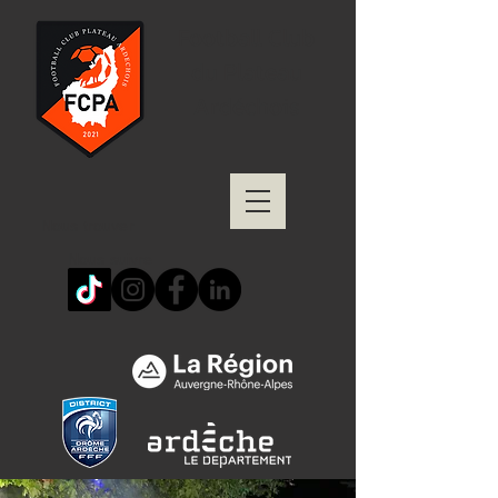
Football Club
du Plateau
Ardéchois
Nous trouver
Nous suivre