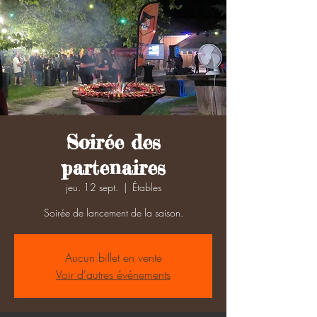
Soirée des
partenaires
jeu. 12 sept.
  |  
Étables
Soirée de lancement de la saison.
Aucun billet en vente
Voir d'autres événements