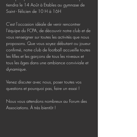
tiendra le 14 Août à Etables au gymnase de 
Saint - Félicien de 10 H à 16H

C'est l'occasion idéale de venir rencontrer 
l'équipe du FCPA, de découvrir notre club et de 
vous renseigner sur toutes les activités que nous 
proposons. Que vous soyez débutant ou joueur 
confirmé, notre club de football accueille toutes 
les filles et les garçons de tous les niveaux et 
tous les âges dans une ambiance conviviale et 
dynamique.

Venez discuter avec nous, poser toutes vos 
questions et pourquoi pas, faire un essai !

Nous vous attendons nombreux au Forum des 
Associations. À très bientôt !