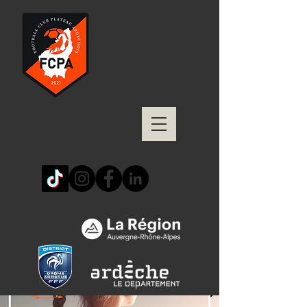
Football Club
du Plateau
Ardéchois
Nous trouver
Nous suivre