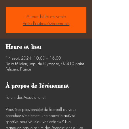
Aucun billet en vente
Voir d'autres événements
Heure et lieu
14 sept. 2024, 10:00 – 16:00
Saint-Félicien, Imp. du Gymnase, 07410 Saint-
Félicien, France
À propos de l'événement
Forum des Associations !

Vous êtes passionné(e) de football ou vous 
cherchez simplement une nouvelle activité 
sportive pour vous ou vos enfants ? Ne 
manquez pas le Forum des Associations qui se 