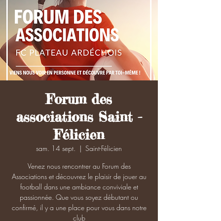
Forum des
associations Saint -
Félicien
sam. 14 sept.
  |  
Saint-Félicien
Venez nous rencontrer au Forum des
Associations et découvrez le plaisir de jouer au
football dans une ambiance conviviale et
passionnée. Que vous soyez débutant ou
confirmé, il y a une place pour vous dans notre
club