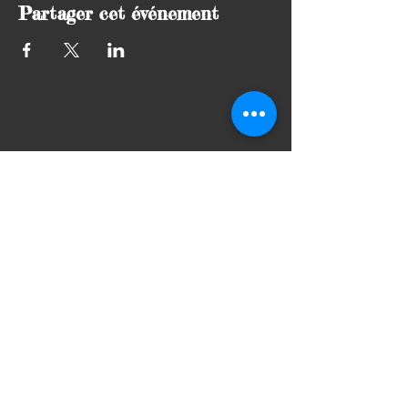
Partager cet événement
STADE ST FELICIEN
260 Chemin de Galand, 07410 Saint-Félicien
STADE LA CROIX DU FRAYSSE