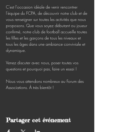
C'est l'occasion idéale de venir rencontrer 
l'équipe du FCPA, de découvrir notre club et de 
vous renseigner sur toutes les activités que nous 
proposons. Que vous soyez débutant ou joueur 
confirmé, notre club de football accueille toutes 
les filles et les garçons de tous les niveaux et 
tous les âges dans une ambiance conviviale et 
dynamique.

Venez discuter avec nous, poser toutes vos 
questions et pourquoi pas, faire un essai !

Nous vous attendons nombreux au Forum des 
Associations. À très bientôt !
Partager cet événement