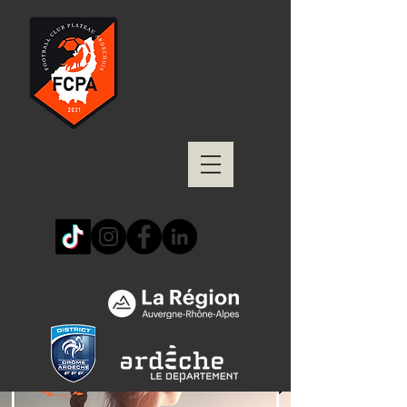
Football Club
du Plateau
Ardéchois
Nous trouver
Nous suivre