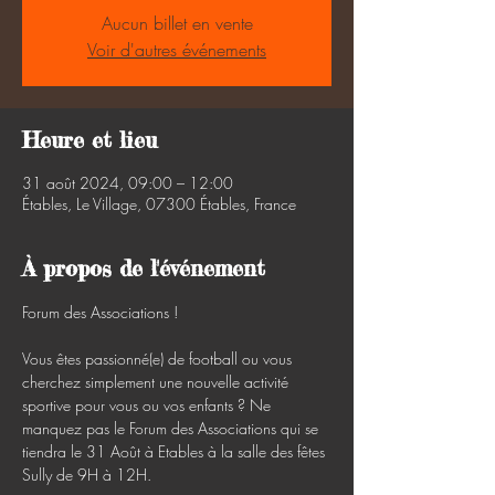
Aucun billet en vente
Voir d'autres événements
Heure et lieu
31 août 2024, 09:00 – 12:00
Étables, Le Village, 07300 Étables, France
À propos de l'événement
Forum des Associations !

Vous êtes passionné(e) de football ou vous 
cherchez simplement une nouvelle activité 
sportive pour vous ou vos enfants ? Ne 
manquez pas le Forum des Associations qui se 
tiendra le 31 Août à Etables à la salle des fêtes 
Sully de 9H à 12H.
