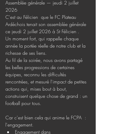
Assemblée générale — jeudi 2 juillet 
2026
C'est au Félicien  que le FC Plateau 
Ardéchois tenait son assemblée générale 
ce jeudi 2 juillet 2026 à St Félicien .
Un moment fort, qui rappelle chaque 
année la portée réelle de notre club et la 
richesse de ses liens.
Au fil de la soirée, nous avons partagé 
les belles progressions de certaines 
équipes, reconnu les difficultés 
rencontrées, et mesuré l'impact de petites 
actions qui, mises bout à bout, 
construisent quelque chose de grand : un 
football pour tous.
Car c'est bien cela qui anime le FCPA  :  
l'engagement.
Engagement dans 