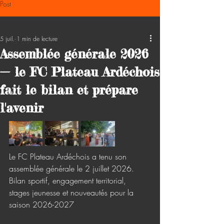
Post
All posts
5 juil.
1 min de lecture
All posts
Assemblée générale 2026
Sport
— le FC Plateau Ardéchois
Association
fait le bilan et prépare
Revue de presse
l'avenir
Le FC Plateau Ardéchois a tenu son 
assemblée générale le 2 juillet 2026. 
Bilan sportif, engagement territorial, 
stages jeunesse et nouveautés pour la 
saison 2026-2027