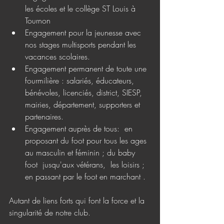
les écoles et le collège ST Louis à 
Tournon
Engagement pour la jeunesse avec 
nos stages multisports pendant les 
vacances scolaires.
Engagement permanent de toute une 
fourmilière : salariés, éducateurs, 
bénévoles, licenciés, district, SIESP, 
mairies, département, supporters et 
partenaires. 
Engagement auprès de tous:  en 
proposant du foot pour tous les ages 
au masculin et féminin ; du baby 
foot  jusqu'aux vétérans,  les loisirs ;  
en passant par le foot en marchant .
Autant de liens forts qui font la force et la 
singularité de notre club.