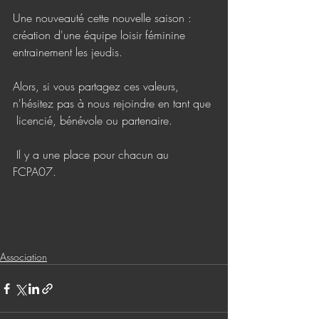
Une nouveauté cette nouvelle saison : 
création d'une équipe loisir féminine 
entrainement les jeudis.
Alors, si vous partagez ces valeurs, 
n'hésitez pas à nous rejoindre en tant que
 licencié, bénévole ou partenaire.
 Il y a une place pour chacun au 
FCPA07.
Association